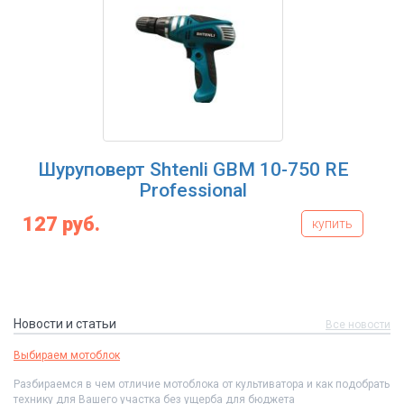
Шуруповерт Shtenli GBM 10-750 RE
Шу
Professional
27 руб.
149 
купить
Новости и статьи
Все новости
Выбираем мотоблок
Разбираемся в чем отличие мотоблока от культиватора и как подобрать
технику для Вашего участка без ущерба для бюджета