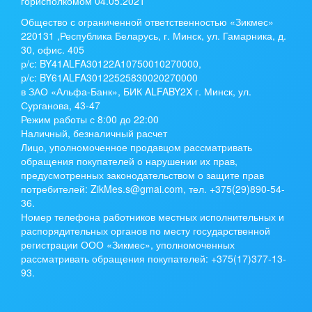
горисполкомом 04.05.2021
Общество с ограниченной ответственностью «Зикмес»
220131 ,Республика Беларусь, г. Минск, ул. Гамарника, д.
30, офис. 405
р/с:
BY41ALFA30122A10750010270000
,
р/с:
BY61ALFA30122525830020270000
в ЗАО «Альфа-Банк», БИК ALFABY2X г. Минск, ул.
Сурганова, 43-47
Режим работы с 8:00 до 22:00
Наличный, безналичный расчет
Лицо, уполномоченное продавцом рассматривать
обращения покупателей о нарушении их прав,
предусмотренных законодательством о защите прав
потребителей: ZikMes.s@gmai.com, тел. +375(29)890-54-
36.
Номер телефона работников местных исполнительных и
распорядительных органов по месту государственной
регистрации ООО «Зикмес», уполномоченных
рассматривать обращения покупателей: +375(17)377-13-
93.