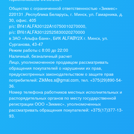
Общество с ограниченной ответственностью «Зикмес»
220131 ,Республика Беларусь, г. Минск, ул. Гамарника, д.
30, офис. 405
р/с:
BY41ALFA30122A10750010270000
,
р/с:
BY61ALFA30122525830020270000
в ЗАО «Альфа-Банк», БИК ALFABY2X г. Минск, ул.
Сурганова, 43-47
Режим работы с 8:00 до 22:00
Наличный, безналичный расчет
Лицо, уполномоченное продавцом рассматривать
обращения покупателей о нарушении их прав,
предусмотренных законодательством о защите прав
потребителей: ZikMes.s@gmai.com, тел. +375(29)890-54-
36.
Номер телефона работников местных исполнительных и
распорядительных органов по месту государственной
регистрации ООО «Зикмес», уполномоченных
рассматривать обращения покупателей: +375(17)377-13-
93.