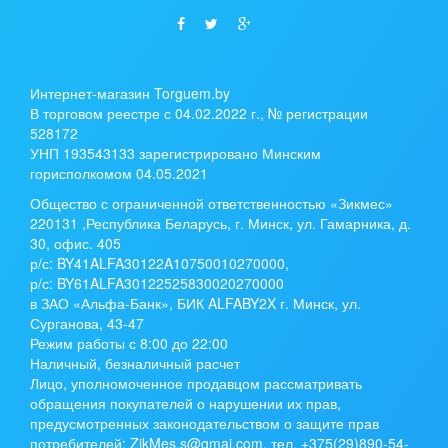
Интернет-магазин Torguem.by
В торговом реестре с 04.02.2022 г., № регистрации
528172
УНП 193543133 зарегистрировано Минским
горисполкомом 04.05.2021
Общество с ограниченной ответственностью «Зикмес»
220131 ,Республика Беларусь, г. Минск, ул. Гамарника, д.
30, офис. 405
р/с:
BY41ALFA30122A10750010270000
,
р/с:
BY61ALFA30122525830020270000
в ЗАО «Альфа-Банк», БИК ALFABY2X г. Минск, ул.
Сурганова, 43-47
Режим работы с 8:00 до 22:00
Наличный, безналичный расчет
Лицо, уполномоченное продавцом рассматривать
обращения покупателей о нарушении их прав,
предусмотренных законодательством о защите прав
потребителей: ZikMes.s@gmai.com, тел. +375(29)890-54-