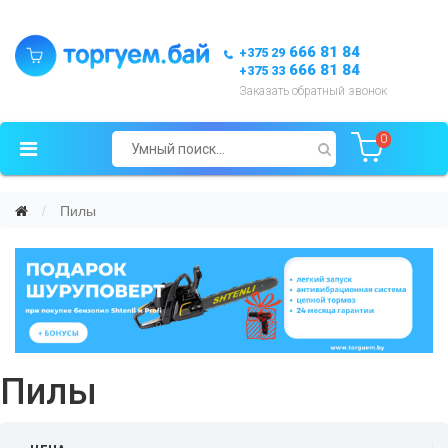
666 81 84
+375 29
666 81 84
+375 33
Заказать обратный звонок
0
Пилы
Пилы