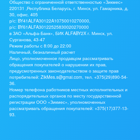
Общество с ограниченной ответственностью «Зикмес»
220131 ,Республика Беларусь, г. Минск, ул. Гамарника, д.
30, офис. 405
р/с:
BY41ALFA30122A10750010270000
,
р/с:
BY61ALFA30122525830020270000
в ЗАО «Альфа-Банк», БИК ALFABY2X г. Минск, ул.
Сурганова, 43-47
Режим работы с 8:00 до 22:00
Наличный, безналичный расчет
Лицо, уполномоченное продавцом рассматривать
обращения покупателей о нарушении их прав,
предусмотренных законодательством о защите прав
потребителей: ZikMes.s@gmai.com, тел. +375(29)890-54-
36.
Номер телефона работников местных исполнительных и
распорядительных органов по месту государственной
регистрации ООО «Зикмес», уполномоченных
рассматривать обращения покупателей: +375(17)377-13-
93.