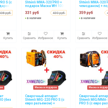
RO S (с
Shtenli MMA-320 PRO +
Shtenli MMA-320 
одарок
подарок Маска WH 1000
чемоданом) + п
Маска WH 1000
331 руб
359 руб
408 руб.
430 руб.
в наличии
в наличии
Купить
Сравнить
Избранное
Купить
Сравнить
Избранное
ок
Маска в подарок
Маска в пода
ат
Сварочный аппарат
Сварочный аппар
RO (без
Shtenli MIG-220 PRO S (с
Shtenli MIG/MMA-
евро разъемом) +
PRO S (с евро ра
H 1000
подарок Маска WH 1000