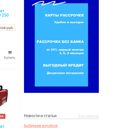
ат
O 250
308 руб.
Купить
Новости и статьи
Все новости
рок
Выбираем мотоблок
ат