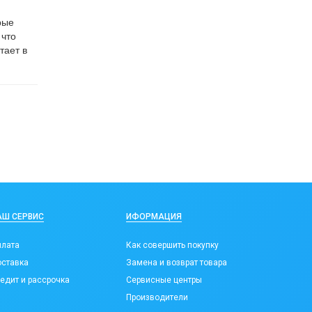
рые
 что
тает в
АШ СЕРВИС
ИФОРМАЦИЯ
лата
Как совершить покупку
ставка
Замена и возврат товара
едит и рассрочка
Сервисные центры
Производители