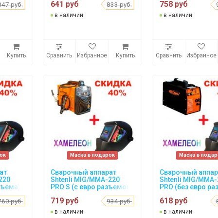
641 руб
758 руб
847 руб.
833 руб.
в наличии
в наличии
Купить
Сравнить
Избранное
Купить
Сравнить
Избранное
ок
Маска в подарок
Маска в пода
ат
Сварочный аппарат
Сварочный аппар
220
Shtenli MIG/MMA-220
Shtenli MIG/MMA-
зъема)
PRO S (с евро разъемом)
PRO (без евро ра
 WH
+ подарок Маска WH
+ подарок Маска
719 руб
618 руб
760 руб.
934 руб.
1000
1000
в наличии
в наличии