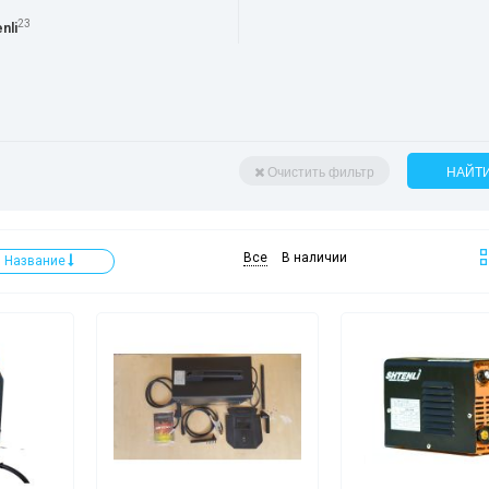
23
nli
Очистить фильтр
НАЙТ
Все
В наличии
Название