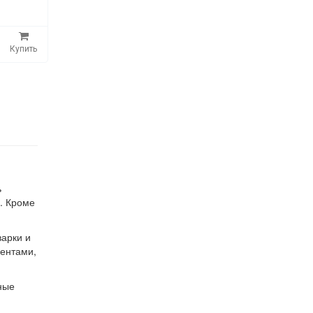
Купить
ь
. Кроме
варки и
ментами,
ные