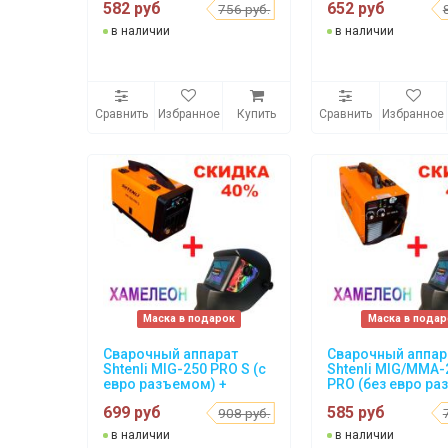
582 руб
652 руб
756 руб.
в наличии
в наличии
Сравнить
Избранное
Купить
Сравнить
Избранное
Маска в подарок
Маска в подар
Сварочный аппарат
Сварочный аппар
Shtenli MIG-250 PRO S (с
Shtenli MIG/MMA-
евро разъемом) +
PRO (без евро ра
подарок Маска WH 1000
+ подарок Маска
699 руб
585 руб
908 руб.
1000
в наличии
в наличии