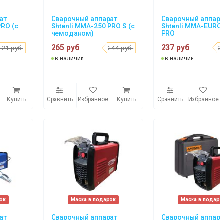
ат
Сварочный аппарат
Сварочный аппар
PRO (с
Shtenli MMA-250 PRO S (с
Shtenli MMA-EUR
чемоданом)
PRO
265 руб
237 руб
321 руб.
344 руб.
в наличии
в наличии
Купить
Сравнить
Избранное
Купить
Сравнить
Избранное
ок
Маска в подарок
Маска в пода
ат
Сварочный аппарат
Сварочный аппар