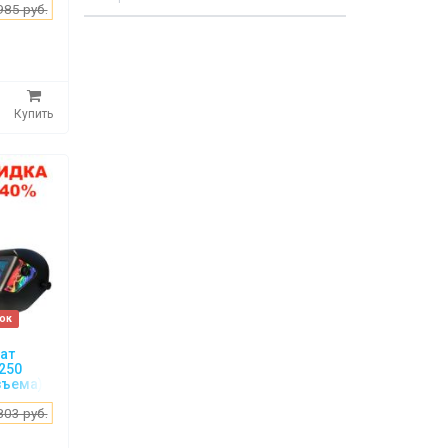
985 руб.
Купить
рок
ат
250
зъема)
 WH
803 руб.