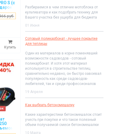
PRO S (с
одарок
Разбираемся в чем отличие мотоблока от
культиватора и как подобрать технику для
466 руб.
Вашего участка без ущерба для бюджета
01 Июня
Сотовый поликарбонат - лучшее покрытие
для теплицы
Купить
Один из материалов в корне поменявший
возможности садоводов - сотовый
поликарбонат. И хотя этот материал
используется в строительстве теплиц
сравнительно недавно, он быстро завоевал
популярность как среди садоводов-
любителей, так и среди профессионалов
19 Апреля
Как выбрать бетономешалку
рок
Какие характеристики бетономешалок стоит
ат
учесть при покупке и что такое полезный
250
объем получаемой смеси бетономешалки
зъемом)
10 Марта