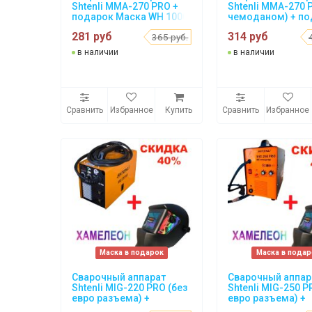
Shtenli MMA-270 PRO +
Shtenli MMA-270 P
подарок Маска WH 1000
чемоданом) + п
Маска WH 1000
281 руб
314 руб
365 руб.
в наличии
в наличии
Сравнить
Избранное
Купить
Сравнить
Избранное
Маска в подарок
Маска в подар
Сварочный аппарат
Сварочный аппар
Shtenli MIG-220 PRO (без
Shtenli MIG-250 P
евро разъема) +
евро разъема) +
подарок Маска WH 1000
подарок Маска W