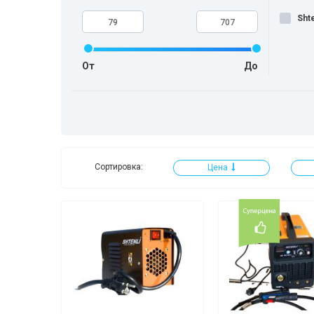
Shte
От
До
Сортировка:
Цена