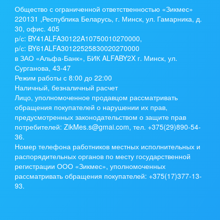
Общество с ограниченной ответственностью «Зикмес»
220131 ,Республика Беларусь, г. Минск, ул. Гамарника, д.
30, офис. 405
р/с:
BY41ALFA30122A10750010270000
,
р/с:
BY61ALFA30122525830020270000
в ЗАО «Альфа-Банк», БИК ALFABY2X г. Минск, ул.
Сурганова, 43-47
Режим работы с 8:00 до 22:00
Наличный, безналичный расчет
Лицо, уполномоченное продавцом рассматривать
обращения покупателей о нарушении их прав,
предусмотренных законодательством о защите прав
потребителей: ZikMes.s@gmai.com, тел. +375(29)890-54-
36.
Номер телефона работников местных исполнительных и
распорядительных органов по месту государственной
регистрации ООО «Зикмес», уполномоченных
рассматривать обращения покупателей: +375(17)377-13-
93.