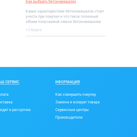
Как выбрать бетономешалку
Какие характеристики бетономешалок стоит
учесть при покупке и что такое полезный
объем получаемой смеси бетономешалки
10 Марта
АШ СЕРВИС
ИФОРМАЦИЯ
лата
Как совершить покупку
ставка
Замена и возврат товара
едит и рассрочка
Сервисные центры
Производители