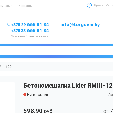
Время работы 
компании
Контакты
666 81 84
info@torguem.by
+375 29
666 81 84
+375 33
Заказать обратный звонок
III-120
Бетономешалка Lider RMIII-12
Нет в наличии
Арт
598.90
руб.
от