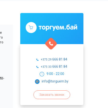
не
го
го
666 81 84
+375 29
666 81 84
+375 33
9:00 - 22:00
II-
info@torguem.by
Заказать звонок