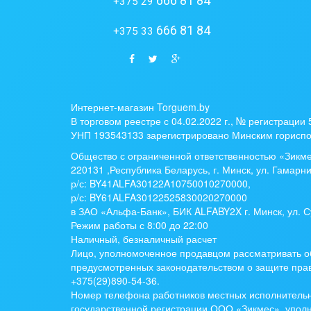
666 81 84
+375 29
666 81 84
+375 33
Интернет-магазин Torguem.by
В торговом реестре с 04.02.2022 г., № регистрации
УНП 193543133 зарегистрировано Минским гориспо
Общество с ограниченной ответственностью «Зикм
220131 ,Республика Беларусь, г. Минск, ул. Гамарни
р/с:
BY41ALFA30122A10750010270000
,
р/с:
BY61ALFA30122525830020270000
в ЗАО «Альфа-Банк», БИК ALFABY2X г. Минск, ул. С
Режим работы с 8:00 до 22:00
Наличный, безналичный расчет
Лицо, уполномоченное продавцом рассматривать о
предусмотренных законодательством о защите прав
+375(29)890-54-36.
Номер телефона работников местных исполнительн
государственной регистрации ООО «Зикмес», упо