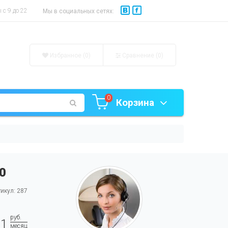
с 9 до 22
Мы в социальных сетях:
Избранное (0)
Сравнение (
0
)
0
Корзина
0
икул: 287
руб.
71
месяц