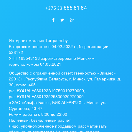
666 81 84
+375 33
Интернет-магазин Torguem.by
В торговом реестре с 04.02.2022 г., № регистрации
528172
УНП 193543133 зарегистрировано Минским
горисполкомом 04.05.2021
Общество с ограниченной ответственностью «Зикмес»
220131 ,Республика Беларусь, г. Минск, ул. Гамарника, д.
30, офис. 405
р/с:
BY41ALFA30122A10750010270000
,
р/с:
BY61ALFA30122525830020270000
в ЗАО «Альфа-Банк», БИК ALFABY2X г. Минск, ул.
Сурганова, 43-47
Режим работы с 8:00 до 22:00
Наличный, безналичный расчет
Лицо, уполномоченное продавцом рассматривать
обращения покупателей о нарушении их прав,