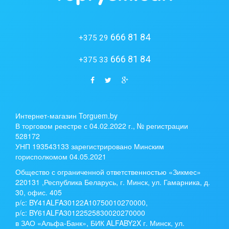
666 81 84
+375 29
666 81 84
+375 33
Интернет-магазин Torguem.by
В торговом реестре с 04.02.2022 г., № регистрации
528172
УНП 193543133 зарегистрировано Минским
горисполкомом 04.05.2021
Общество с ограниченной ответственностью «Зикмес»
220131 ,Республика Беларусь, г. Минск, ул. Гамарника, д.
30, офис. 405
р/с:
BY41ALFA30122A10750010270000
,
р/с:
BY61ALFA30122525830020270000
в ЗАО «Альфа-Банк», БИК ALFABY2X г. Минск, ул.