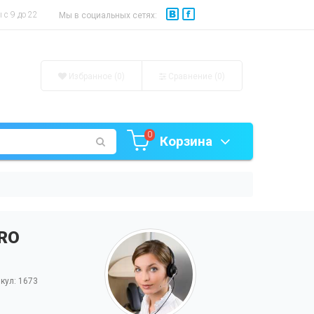
с 9 до 22
Мы в социальных сетях:
Избранное (0)
Сравнение (
0
)
0
Корзина
PRO
кул: 1673