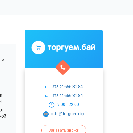
ой
666 81 84
+375 29
ый
666 81 84
+375 33
и.
9:00 - 22:00
ня
info@torguem.by
кой
Заказать звонок