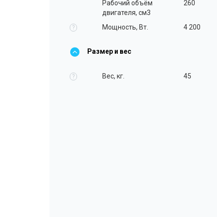
Рабочий объём
260
двигателя, см3
Мощность, Вт.
4 200
?
Размер и вес
Вес, кг.
45
?