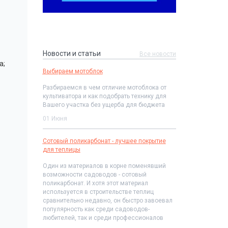
Новости и статьи
Все новости
а;
Выбираем мотоблок
Разбираемся в чем отличие мотоблока от
культиватора и как подобрать технику для
Вашего участка без ущерба для бюджета
01 Июня
Сотовый поликарбонат - лучшее покрытие
для теплицы
Один из материалов в корне поменявший
возможности садоводов - сотовый
поликарбонат. И хотя этот материал
используется в строительстве теплиц
сравнительно недавно, он быстро завоевал
популярность как среди садоводов-
любителей, так и среди профессионалов