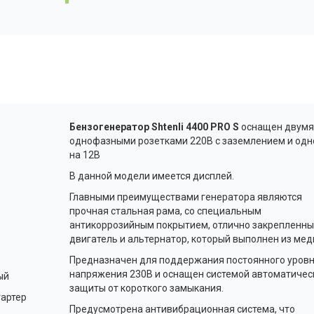
Бензогенератор Shtenli 4400 PRO S
оснащен двумя
однофазными розетками 220В с заземлением и одн
на 12В
В данной модели имеется дисплей.
Главными преимуществами генератора являются
прочная стальная рама, со специальным
антикоррозийным покрытием, отлично закрепленн
двигатель и альтернатор, который выполнен из мед
Предназначен для поддержания постоянного уров
напряжения 230В и оснащен системой автоматичес
ый
защиты от короткого замыкания.
артер
Предусмотрена антивибрационная система, что