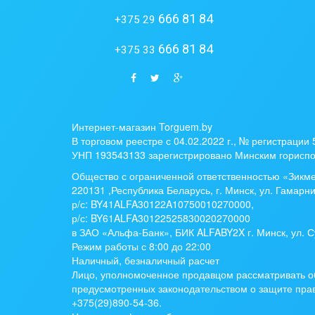
666 81 84
+375 29
666 81 84
+375 33
Интернет-магазин Torguem.by
В торговом реестре с 04.02.2022 г., № регистрации
УНП 193543133 зарегистрировано Минским гориспо
Общество с ограниченной ответственностью «Зикм
220131 ,Республика Беларусь, г. Минск, ул. Гамарни
р/с:
BY41ALFA30122A10750010270000
,
р/с:
BY61ALFA30122525830020270000
в ЗАО «Альфа-Банк», БИК ALFABY2X г. Минск, ул. С
Режим работы с 8:00 до 22:00
Наличный, безналичный расчет
Лицо, уполномоченное продавцом рассматривать о
предусмотренных законодательством о защите прав
+375(29)890-54-36.