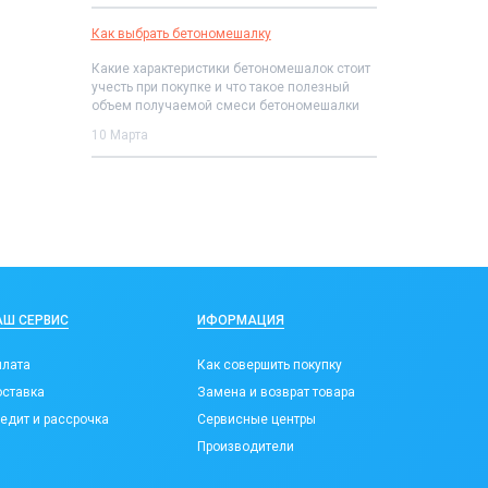
Как выбрать бетономешалку
Какие характеристики бетономешалок стоит
учесть при покупке и что такое полезный
объем получаемой смеси бетономешалки
10 Марта
АШ СЕРВИС
ИФОРМАЦИЯ
лата
Как совершить покупку
ставка
Замена и возврат товара
едит и рассрочка
Сервисные центры
Производители