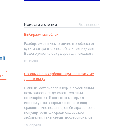
Новости и статьи
Все новости
Выбираем мотоблок
Разбираемся в чем отличие мотоблока от
культиватора и как подобрать технику для
Вашего участка без ущерба для бюджета
li
01 Июня
т
Сотовый поликарбонат - лучшее покрытие
ть
для теплицы
Один из материалов в корне поменявший
возможности садоводов - сотовый
поликарбонат. И хотя этот материал
используется в строительстве теплиц
сравнительно недавно, он быстро завоевал
популярность как среди садоводов-
любителей, так и среди профессионалов
19 Апреля