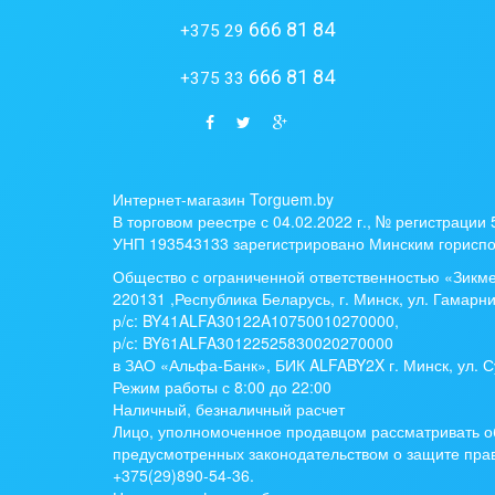
666 81 84
+375 29
666 81 84
+375 33
Интернет-магазин Torguem.by
В торговом реестре с 04.02.2022 г., № регистрации
УНП 193543133 зарегистрировано Минским гориспо
Общество с ограниченной ответственностью «Зикм
220131 ,Республика Беларусь, г. Минск, ул. Гамарни
р/с:
BY41ALFA30122A10750010270000
,
р/с:
BY61ALFA30122525830020270000
в ЗАО «Альфа-Банк», БИК ALFABY2X г. Минск, ул. С
Режим работы с 8:00 до 22:00
Наличный, безналичный расчет
Лицо, уполномоченное продавцом рассматривать о
предусмотренных законодательством о защите прав
+375(29)890-54-36.