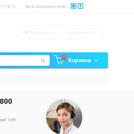
с 9 до 22
Мы в социальных сетях:
Избранное (0)
Сравнение (
0
)
0
Корзина
7800
кул: 1291