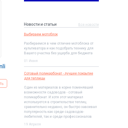
Новости и статьи
Все новости
Выбираем мотоблок
Разбираемся в чем отличие мотоблока от
культиватора и как подобрать технику для
Вашего участка без ущерба для бюджета
01 Июня
li
т
Сотовый поликарбонат - лучшее покрытие
для теплицы
ть
Один из материалов в корне поменявший
возможности садоводов - сотовый
поликарбонат. И хотя этот материал
используется в строительстве теплиц
сравнительно недавно, он быстро завоевал
популярность как среди садоводов-
любителей, так и среди профессионалов
19 Апреля