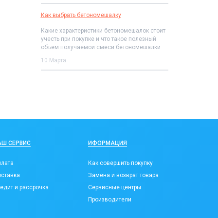
Как выбрать бетономешалку
Какие характеристики бетономешалок стоит
учесть при покупке и что такое полезный
объем получаемой смеси бетономешалки
10 Марта
АШ СЕРВИС
ИФОРМАЦИЯ
лата
Как совершить покупку
ставка
Замена и возврат товара
едит и рассрочка
Сервисные центры
Производители