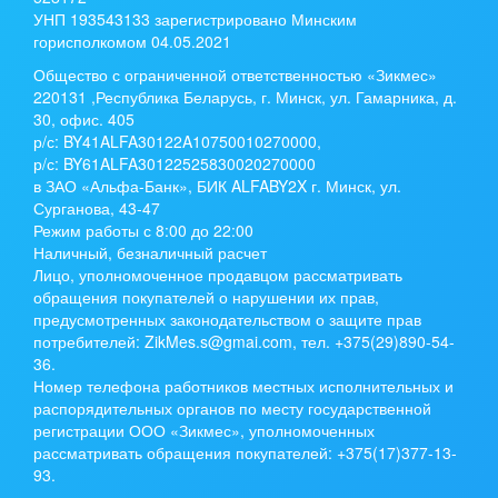
УНП 193543133 зарегистрировано Минским
горисполкомом 04.05.2021
Общество с ограниченной ответственностью «Зикмес»
220131 ,Республика Беларусь, г. Минск, ул. Гамарника, д.
30, офис. 405
р/с:
BY41ALFA30122A10750010270000
,
р/с:
BY61ALFA30122525830020270000
в ЗАО «Альфа-Банк», БИК ALFABY2X г. Минск, ул.
Сурганова, 43-47
Режим работы с 8:00 до 22:00
Наличный, безналичный расчет
Лицо, уполномоченное продавцом рассматривать
обращения покупателей о нарушении их прав,
предусмотренных законодательством о защите прав
потребителей: ZikMes.s@gmai.com, тел. +375(29)890-54-
36.
Номер телефона работников местных исполнительных и
распорядительных органов по месту государственной
регистрации ООО «Зикмес», уполномоченных
рассматривать обращения покупателей: +375(17)377-13-
93.