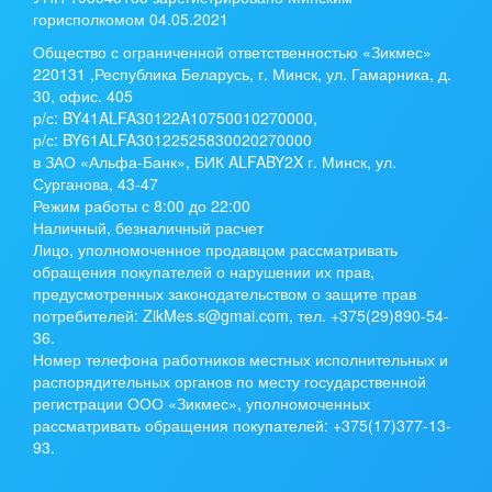
горисполкомом 04.05.2021
Общество с ограниченной ответственностью «Зикмес»
220131 ,Республика Беларусь, г. Минск, ул. Гамарника, д.
30, офис. 405
р/с:
BY41ALFA30122A10750010270000
,
р/с:
BY61ALFA30122525830020270000
в ЗАО «Альфа-Банк», БИК ALFABY2X г. Минск, ул.
Сурганова, 43-47
Режим работы с 8:00 до 22:00
Наличный, безналичный расчет
Лицо, уполномоченное продавцом рассматривать
обращения покупателей о нарушении их прав,
предусмотренных законодательством о защите прав
потребителей: ZikMes.s@gmai.com, тел. +375(29)890-54-
36.
Номер телефона работников местных исполнительных и
распорядительных органов по месту государственной
регистрации ООО «Зикмес», уполномоченных
рассматривать обращения покупателей: +375(17)377-13-
93.