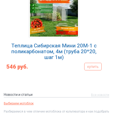
Теплица под пленку Трио, 4 м (труб
20*20, шаг 1м)
упить
462 руб.
купит
Новости и статьи
Все новости
Выбираем мотоблок
Разбираемся в чем отличие мотоблока от культиватора и как подобрать