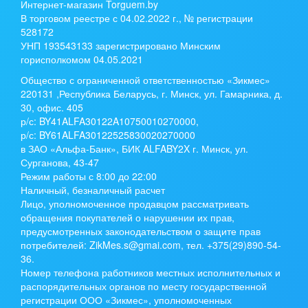
Интернет-магазин Torguem.by
В торговом реестре с 04.02.2022 г., № регистрации
528172
УНП 193543133 зарегистрировано Минским
горисполкомом 04.05.2021
Общество с ограниченной ответственностью «Зикмес»
220131 ,Республика Беларусь, г. Минск, ул. Гамарника, д.
30, офис. 405
р/с:
BY41ALFA30122A10750010270000
,
р/с:
BY61ALFA30122525830020270000
в ЗАО «Альфа-Банк», БИК ALFABY2X г. Минск, ул.
Сурганова, 43-47
Режим работы с 8:00 до 22:00
Наличный, безналичный расчет
Лицо, уполномоченное продавцом рассматривать
обращения покупателей о нарушении их прав,
предусмотренных законодательством о защите прав
потребителей: ZikMes.s@gmai.com, тел. +375(29)890-54-
36.
Номер телефона работников местных исполнительных и
распорядительных органов по месту государственной
регистрации ООО «Зикмес», уполномоченных