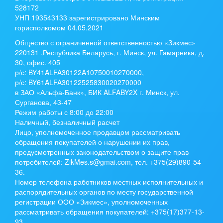
528172
УНП 193543133 зарегистрировано Минским
горисполкомом 04.05.2021
Общество с ограниченной ответственностью «Зикмес»
220131 ,Республика Беларусь, г. Минск, ул. Гамарника, д.
30, офис. 405
р/с:
BY41ALFA30122A10750010270000
,
р/с:
BY61ALFA30122525830020270000
в ЗАО «Альфа-Банк», БИК ALFABY2X г. Минск, ул.
Сурганова, 43-47
Режим работы с 8:00 до 22:00
Наличный, безналичный расчет
Лицо, уполномоченное продавцом рассматривать
обращения покупателей о нарушении их прав,
предусмотренных законодательством о защите прав
потребителей: ZikMes.s@gmai.com, тел. +375(29)890-54-
36.
Номер телефона работников местных исполнительных и
распорядительных органов по месту государственной
регистрации ООО «Зикмес», уполномоченных
рассматривать обращения покупателей: +375(17)377-13-
93.