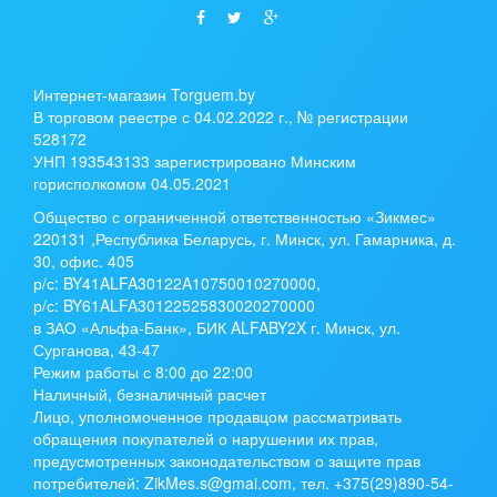
Интернет-магазин Torguem.by
В торговом реестре с 04.02.2022 г., № регистрации
528172
УНП 193543133 зарегистрировано Минским
горисполкомом 04.05.2021
Общество с ограниченной ответственностью «Зикмес»
220131 ,Республика Беларусь, г. Минск, ул. Гамарника, д.
30, офис. 405
р/с:
BY41ALFA30122A10750010270000
,
р/с:
BY61ALFA30122525830020270000
в ЗАО «Альфа-Банк», БИК ALFABY2X г. Минск, ул.
Сурганова, 43-47
Режим работы с 8:00 до 22:00
Наличный, безналичный расчет
Лицо, уполномоченное продавцом рассматривать
обращения покупателей о нарушении их прав,
предусмотренных законодательством о защите прав
потребителей: ZikMes.s@gmai.com, тел. +375(29)890-54-