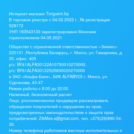
Интернет-магазин Torguem.by
В торговом реестре с 04.02.2022 г., № регистрации
528172
УНП 193543133 зарегистрировано Минским
горисполкомом 04.05.2021
Общество с ограниченной ответственностью «Зикмес»
220131 ,Республика Беларусь, г. Минск, ул. Гамарника, д.
30, офис. 405
р/с:
BY41ALFA30122A10750010270000
,
р/с:
BY61ALFA30122525830020270000
в ЗАО «Альфа-Банк», БИК ALFABY2X г. Минск, ул.
Сурганова, 43-47
Режим работы с 8:00 до 22:00
Наличный, безналичный расчет
Лицо, уполномоченное продавцом рассматривать
обращения покупателей о нарушении их прав,
предусмотренных законодательством о защите прав
потребителей: ZikMes.s@gmai.com, тел. +375(29)890-54-
36.
Номер телефона работников местных исполнительных и