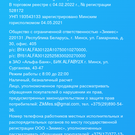
В торговом реестре с 04.02.2022 г., № регистрации
528172
УНП 193543133 зарегистрировано Минским
горисполкомом 04.05.2021
Общество с ограниченной ответственностью «Зикмес»
220131 ,Республика Беларусь, г. Минск, ул. Гамарника, д.
30, офис. 405
р/с:
BY41ALFA30122A10750010270000
,
р/с:
BY61ALFA30122525830020270000
в ЗАО «Альфа-Банк», БИК ALFABY2X г. Минск, ул.
Сурганова, 43-47
Режим работы с 8:00 до 22:00
Наличный, безналичный расчет
Лицо, уполномоченное продавцом рассматривать
обращения покупателей о нарушении их прав,
предусмотренных законодательством о защите прав
потребителей: ZikMes.s@gmai.com, тел. +375(29)890-54-
36.
Номер телефона работников местных исполнительных и
распорядительных органов по месту государственной
регистрации ООО «Зикмес», уполномоченных
рассматривать обращения покупателей: +375(17)377-13-