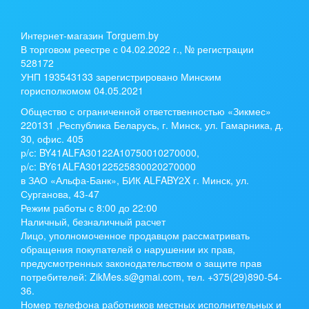
Интернет-магазин Torguem.by
В торговом реестре с 04.02.2022 г., № регистрации
528172
УНП 193543133 зарегистрировано Минским
горисполкомом 04.05.2021
Общество с ограниченной ответственностью «Зикмес»
220131 ,Республика Беларусь, г. Минск, ул. Гамарника, д.
30, офис. 405
р/с:
BY41ALFA30122A10750010270000
,
р/с:
BY61ALFA30122525830020270000
в ЗАО «Альфа-Банк», БИК ALFABY2X г. Минск, ул.
Сурганова, 43-47
Режим работы с 8:00 до 22:00
Наличный, безналичный расчет
Лицо, уполномоченное продавцом рассматривать
обращения покупателей о нарушении их прав,
предусмотренных законодательством о защите прав
потребителей: ZikMes.s@gmai.com, тел. +375(29)890-54-
36.
Номер телефона работников местных исполнительных и