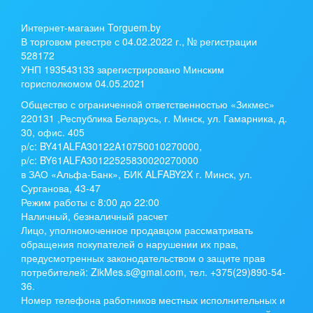
Интернет-магазин Torguem.by
В торговом реестре с 04.02.2022 г., № регистрации
528172
УНП 193543133 зарегистрировано Минским
горисполкомом 04.05.2021
Общество с ограниченной ответственностью «Зикмес»
220131 ,Республика Беларусь, г. Минск, ул. Гамарника, д.
30, офис. 405
р/с:
BY41ALFA30122A10750010270000
,
р/с:
BY61ALFA30122525830020270000
в ЗАО «Альфа-Банк», БИК ALFABY2X г. Минск, ул.
Сурганова, 43-47
Режим работы с 8:00 до 22:00
Наличный, безналичный расчет
Лицо, уполномоченное продавцом рассматривать
обращения покупателей о нарушении их прав,
предусмотренных законодательством о защите прав
потребителей: ZikMes.s@gmai.com, тел. +375(29)890-54-
36.
Номер телефона работников местных исполнительных и