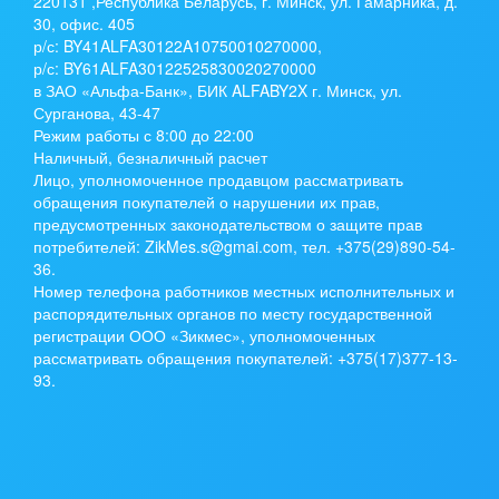
220131 ,Республика Беларусь, г. Минск, ул. Гамарника, д.
30, офис. 405
р/с:
BY41ALFA30122A10750010270000
,
р/с:
BY61ALFA30122525830020270000
в ЗАО «Альфа-Банк», БИК ALFABY2X г. Минск, ул.
Сурганова, 43-47
Режим работы с 8:00 до 22:00
Наличный, безналичный расчет
Лицо, уполномоченное продавцом рассматривать
обращения покупателей о нарушении их прав,
предусмотренных законодательством о защите прав
потребителей: ZikMes.s@gmai.com, тел. +375(29)890-54-
36.
Номер телефона работников местных исполнительных и
распорядительных органов по месту государственной
регистрации ООО «Зикмес», уполномоченных
рассматривать обращения покупателей: +375(17)377-13-
93.