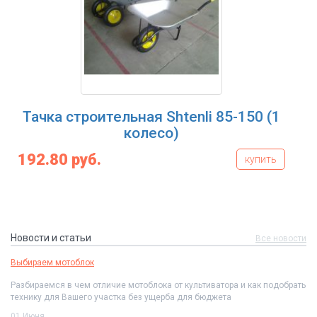
 строительная Shtenli 85-150 (1
Тачка ст
колесо)
 руб.
183.10 ру
купить
Новости и статьи
Все новости
Выбираем мотоблок
Разбираемся в чем отличие мотоблока от культиватора и как подобрать
технику для Вашего участка без ущерба для бюджета
01 Июня