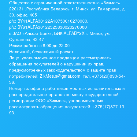
Общество с ограниченной ответственностью «Зикмес»
220131 ,Республика Беларусь, г. Минск, ул. Гамарника, д.
30, офис. 405
р/с:
BY41ALFA30122A10750010270000
,
р/с:
BY61ALFA30122525830020270000
в ЗАО «Альфа-Банк», БИК ALFABY2X г. Минск, ул.
Сурганова, 43-47
Режим работы с 8:00 до 22:00
Наличный, безналичный расчет
Лицо, уполномоченное продавцом рассматривать
обращения покупателей о нарушении их прав,
предусмотренных законодательством о защите прав
потребителей: ZikMes.s@gmai.com, тел. +375(29)890-54-
36.
Номер телефона работников местных исполнительных и
распорядительных органов по месту государственной
регистрации ООО «Зикмес», уполномоченных
рассматривать обращения покупателей: +375(17)377-13-
93.