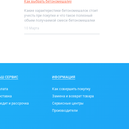
Как выбрать бетономешалку
Какие характеристики бетономешалок стоит
учесть при покупке и что такое полезный
объем получаемой смеси бетономешалки
10 Марта
АШ СЕРВИС
ИФОРМАЦИЯ
лата
Как совершить покупку
ставка
Замена и возврат товара
едит и рассрочка
Сервисные центры
Производители