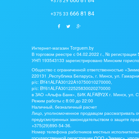
666 81 84
+375 29
666 81 84
+375 33
Интернет-магазин Torguem.by
В торговом реестре с 04.02.2022 г., № регистрации
УНП 193543133 зарегистрировано Минским гориспо
Общество с ограниченной ответственностью «Зикм
220131 ,Республика Беларусь, г. Минск, ул. Гамарни
р/с:
BY41ALFA30122A10750010270000
,
р/с:
BY61ALFA30122525830020270000
в ЗАО «Альфа-Банк», БИК ALFABY2X г. Минск, ул. С
Режим работы с 8:00 до 22:00
Наличный, безналичный расчет
Лицо, уполномоченное продавцом рассматривать о
предусмотренных законодательством о защите прав
+375(29)890-54-36.
Номер телефона работников местных исполнительн
государственной регистрации ООО «Зикмес», упо