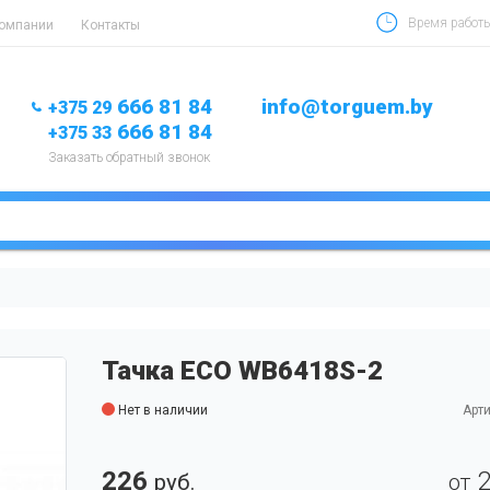
Время работы 
компании
Контакты
666 81 84
info@torguem.by
+375 29
666 81 84
+375 33
Заказать обратный звонок
Тачка ECO WB6418S-2
Нет в наличии
Арти
226
руб.
от