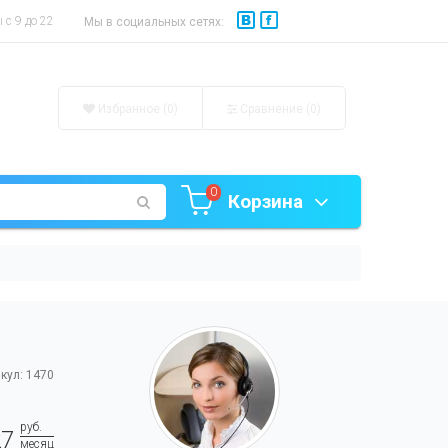
с 9 до 22
Мы в социальных сетях:
Избранное (0)
Сравнение (
0
)
0
Корзина
кул: 1470
руб.
27
месяц