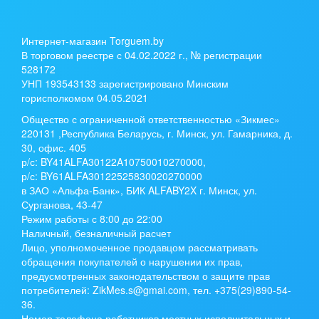
Интернет-магазин Torguem.by
В торговом реестре с 04.02.2022 г., № регистрации
528172
УНП 193543133 зарегистрировано Минским
горисполкомом 04.05.2021
Общество с ограниченной ответственностью «Зикмес»
220131 ,Республика Беларусь, г. Минск, ул. Гамарника, д.
30, офис. 405
р/с:
BY41ALFA30122A10750010270000
,
р/с:
BY61ALFA30122525830020270000
в ЗАО «Альфа-Банк», БИК ALFABY2X г. Минск, ул.
Сурганова, 43-47
Режим работы с 8:00 до 22:00
Наличный, безналичный расчет
Лицо, уполномоченное продавцом рассматривать
обращения покупателей о нарушении их прав,
предусмотренных законодательством о защите прав
потребителей: ZikMes.s@gmai.com, тел. +375(29)890-54-
36.
Номер телефона работников местных исполнительных и