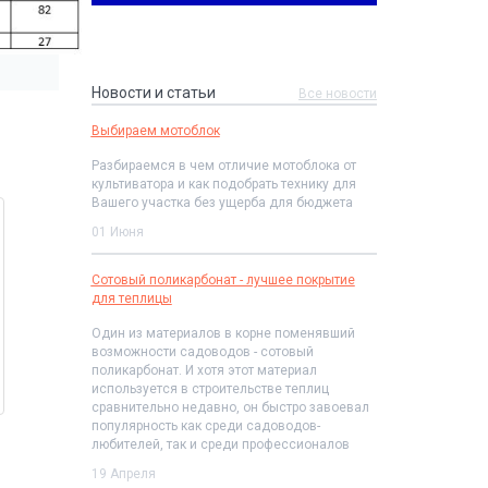
Новости и статьи
Все новости
Выбираем мотоблок
Разбираемся в чем отличие мотоблока от
культиватора и как подобрать технику для
Вашего участка без ущерба для бюджета
01 Июня
Сотовый поликарбонат - лучшее покрытие
для теплицы
Один из материалов в корне поменявший
возможности садоводов - сотовый
поликарбонат. И хотя этот материал
используется в строительстве теплиц
сравнительно недавно, он быстро завоевал
популярность как среди садоводов-
любителей, так и среди профессионалов
19 Апреля