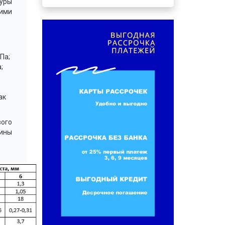
уры
ими
МПа;
;
ак
вого
щины