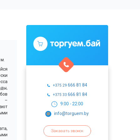
 м.
ийся
ски
сса
666 81 84
+375 29
ады,
обов
666 81 84
+375 33
у –
9:00 - 22:00
ают
ными
info@torguem.by
та,
Заказать звонок
выми