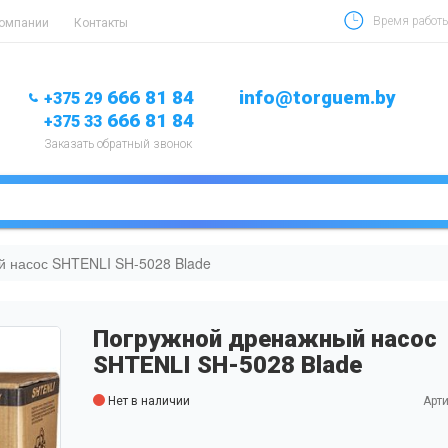
Время работы 
компании
Контакты
666 81 84
info@torguem.by
+375 29
666 81 84
+375 33
Заказать обратный звонок
 насос SHTENLI SH-5028 Blade
Погружной дренажный насос
SHTENLI SH-5028 Blade
Нет в наличии
Арти