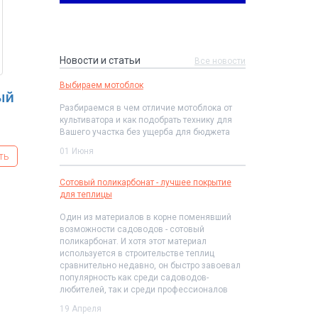
Новости и статьи
Все новости
Выбираем мотоблок
ый
Разбираемся в чем отличие мотоблока от
культиватора и как подобрать технику для
Вашего участка без ущерба для бюджета
01 Июня
ть
Сотовый поликарбонат - лучшее покрытие
для теплицы
Один из материалов в корне поменявший
возможности садоводов - сотовый
поликарбонат. И хотя этот материал
используется в строительстве теплиц
сравнительно недавно, он быстро завоевал
популярность как среди садоводов-
любителей, так и среди профессионалов
19 Апреля