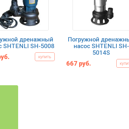
ружной дренажный
Погружной дренажн
с SHTENLI SH-5008
насос SHTENLI SH-
5014S
руб.
купить
667 руб.
купи