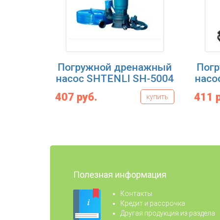
Погружной дренажный
Пог
насос SHTENLI SH-5004
насо
407 руб.
411 
купить
Полезная информация
Контакты
Кредит и рассрочка
Другая продукция из раздела