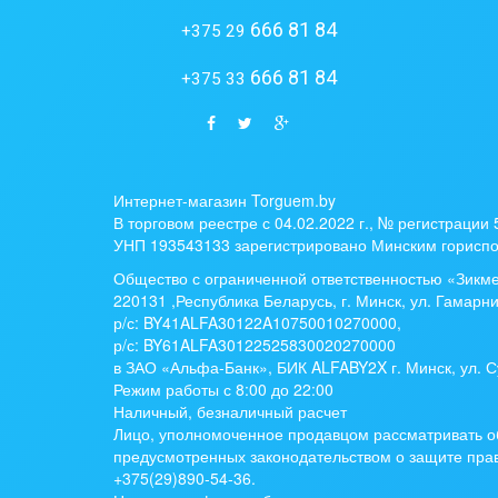
666 81 84
+375 29
666 81 84
+375 33
Интернет-магазин Torguem.by
В торговом реестре с 04.02.2022 г., № регистрации
УНП 193543133 зарегистрировано Минским гориспо
Общество с ограниченной ответственностью «Зикм
220131 ,Республика Беларусь, г. Минск, ул. Гамарни
р/с:
BY41ALFA30122A10750010270000
,
р/с:
BY61ALFA30122525830020270000
в ЗАО «Альфа-Банк», БИК ALFABY2X г. Минск, ул. С
Режим работы с 8:00 до 22:00
Наличный, безналичный расчет
Лицо, уполномоченное продавцом рассматривать о
предусмотренных законодательством о защите прав
+375(29)890-54-36.