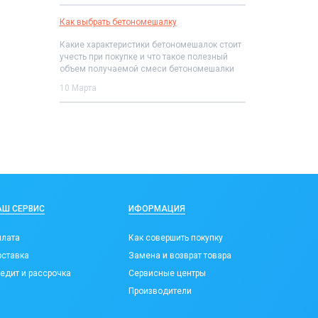
Как выбрать бетономешалку
Какие характеристики бетономешалок стоит
учесть при покупке и что такое полезный
объем получаемой смеси бетономешалки
10 Марта
АШ СЕРВИС
ИФОРМАЦИЯ
лата
Как совершить покупку
ставка
Замена и возврат товара
едит и рассрочка
Сервисные центры
Производители