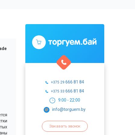
ade
666 81 84
+375 29
666 81 84
+375 33
9:00 - 22:00
info@torguem.by
ется
тки
Заказать звонок
ытых
аны