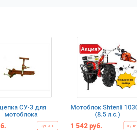
цепка СУ-3 для
Мотоблок Shtenli 103
мотоблока
(8.5 л.с.)
б.
1 542 руб.
купить
купи