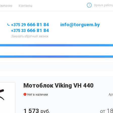
Время работы 
компании
Контакты
666 81 84
info@torguem.by
+375 29
666 81 84
+375 33
Заказать обратный звонок
Мотоблок Viking VH 440
Нет в наличии
Арт
1 573
1
руб.
от