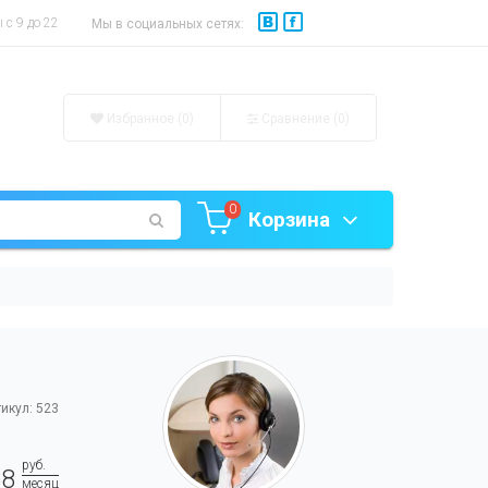
с 9 до 22
Мы в социальных сетях:
Избранное (0)
Сравнение (
0
)
0
Корзина
икул: 523
руб.
88
месяц