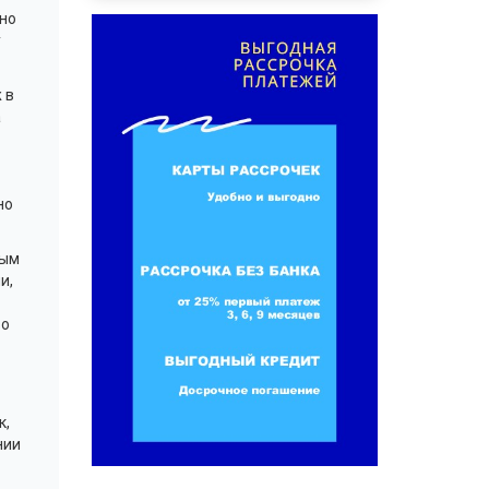
но
у
 в
а
но
рым
и,
во
к,
нии