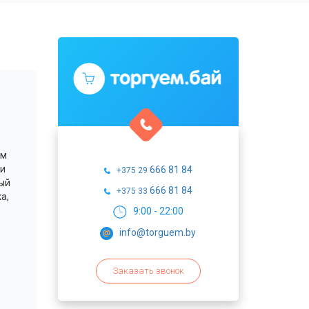
ым
и
666 81 84
+375 29
рый
666 81 84
+375 33
а,
9:00 - 22:00
info@torguem.by
Заказать звонок