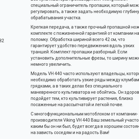
специальный ограничитель пропашки, который мож
регулировать, а также задать необходимую глубин
обрабатывания участка.
Крепкая передача, а также прочный пропашной нож
комплекте с пожизненной гарантией от компании н
поломку. Обработка шириной всего 42 см, что
 82
гарантирует удобство передвижения вдоль узких
траншей. Комплект пропашки разборный. Если
установить дополнительные фрезы, то ширину мож
немного увеличить.
Модель VH 440 часто используют владельцы, кото
необходимо обработать узкие ряды между клумбам
грядками, а в таких делах без специального
маневренного культиватора не обойтись. Он здоро
подойдет тем, кто культивирует растения, близко
посаженные на рассыпчатой и легкой почве.
С многофункциональным мотоблоком от компании-
производителя Viking VH 440 Ваш земельный участо
каким бы он ни был, будет всегда в хорошем состоя
на зависть соседям и на радость Вам!