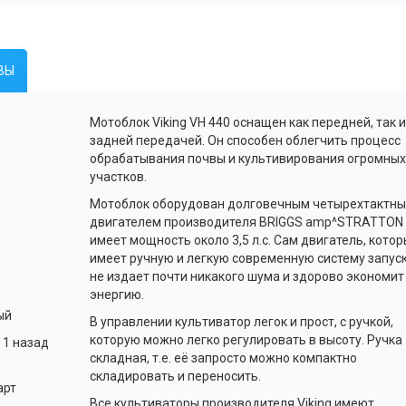
ВЫ
Мотоблок Viking VH 440 оснащен как передней, так и
задней передачей. Он способен облегчить процесс
обрабатывания почвы и культивирования огромных
участков.
Мотоблок оборудован долговечным четырехтактн
двигателем производителя BRIGGS amp^STRATTON 
имеет мощность около 3,5 л.с. Сам двигатель, кото
имеет ручную и легкую современную систему запуск
не издает почти никакого шума и здорово экономит
энергию.
ый
В управлении культиватор легок и прост, с ручкой,
которую можно легко регулировать в высоту. Ручка
 1 назад
складная, т.е. её запросто можно компактно
складировать и переносить.
арт
Все культиваторы производителя Viking имеют