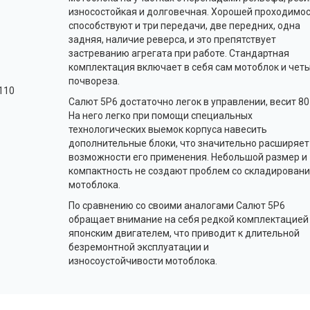
износостойкая и долговечная. Хорошей проходимо
способствуют и три передачи, две передних, одна
задняя, наличие реверса, и это препятствует
застреванию агрегата при работе. Стандартная
комплектация включает в себя сам
мотоблок
и чет
почвореза
.
 110
Салют 5Р6 достаточно легок в управлении, весит 80 
На него легко при помощи специальных
технологических выемок корпуса навесить
дополнительные блоки, что значительно расширяет
возможности его применения. Небольшой размер и
компактность не создают проблем со складирован
мотоблока
.
По сравнению со своими аналогами Салют 5Р6
обращает внимание на себя редкой комплектацией
японским двигателем, что приводит к длительной
безремонтной эксплуатации и
износоустойчивости
мотоблока
.