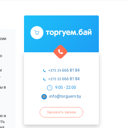
сии
по
м
666 81 84
+375 29
,
666 81 84
+375 33
ы в
9:00 - 22:00
info@torguem.by
Заказать звонок
ю и
сть
ина