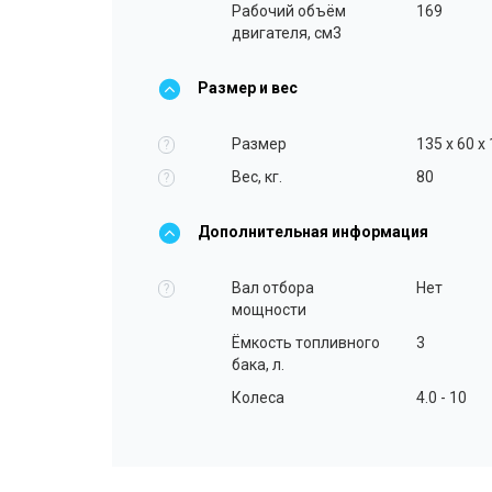
Рабочий объём
169
двигателя, см3
Размер и вес
Размер
135 x 60 x
?
Вес, кг.
80
?
Дополнительная информация
Вал отбора
Нет
?
мощности
Ёмкость топливного
3
бака, л.
Колеса
4.0 - 10