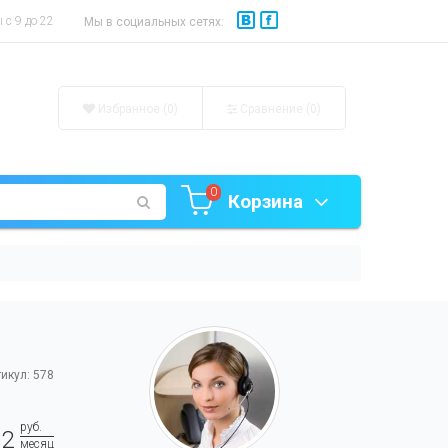
с 9 до 22
Мы в социальных сетях:
Избранное (0)
Сравнение (
0
)
0
Корзина
икул: 578
руб.
12
месяц