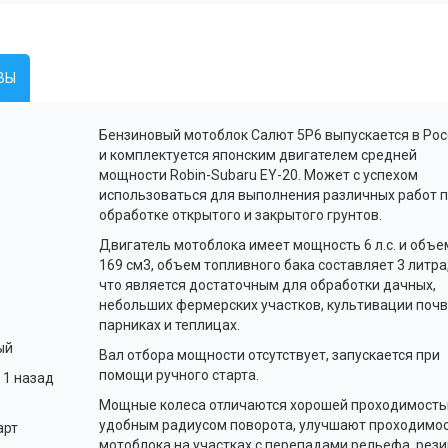
ВЫ
Бензиновый
мотоблок
Салют 5P6 выпускается в Рос
и комплектуется японским двигателем средней
мощности Robin-Subaru EY-20. Может с успехом
использоваться для выполнения различных работ 
обработке открытого и закрытого грунтов.
Двигатель
мотоблока
имеет мощность 6 л.с. и объе
169 см3, объем топливного бака составляет 3 литра
что является достаточным для обработки дачных,
небольших фермерских участков, культивации почв
парниках и теплицах.
ый
Вал отбора мощности отсутствует, запускается при
помощи ручного старта.
 1 назад
Мощные колеса отличаются хорошей проходимость
удобным радиусом поворота, улучшают проходимо
арт
мотоблока
на участках с перепадами рельефа, рез