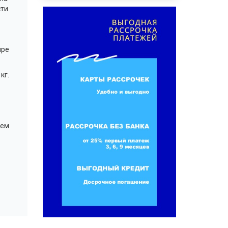
сти
ыре
кг.
ием