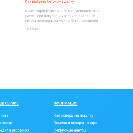
Как выбрать бетономешалку
Какие характеристики бетономешалок стоит
учесть при покупке и что такое полезный
объем получаемой смеси бетономешалки
10 Марта
АШ СЕРВИС
ИФОРМАЦИЯ
лата
Как совершить покупку
ставка
Замена и возврат товара
едит и рассрочка
Сервисные центры