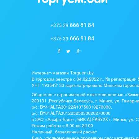
666 81 84
+375 29
666 81 84
+375 33
Интернет-магазин Torguem.by
В торговом реестре с 04.02.2022 г., № регистрации
УНП 193543133 зарегистрировано Минским гориспо
Общество с ограниченной ответственностью «Зикм
220131 ,Республика Беларусь, г. Минск, ул. Гамарни
р/с:
BY41ALFA30122A10750010270000
,
р/с:
BY61ALFA30122525830020270000
в ЗАО «Альфа-Банк», БИК ALFABY2X г. Минск, ул. С
Режим работы с 8:00 до 22:00
Наличный, безналичный расчет
Лицо, уполномоченное продавцом рассматривать о