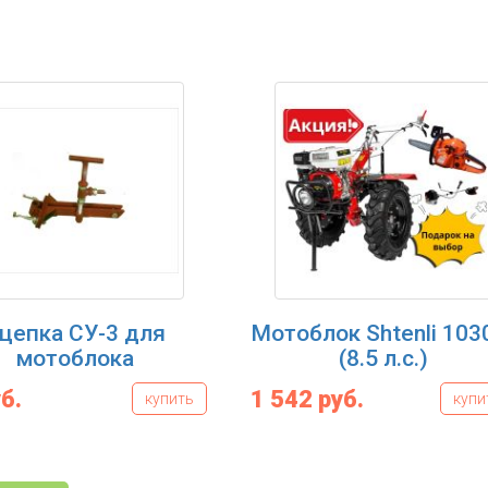
цепка СУ-3 для
Мотоблок Shtenli 103
мотоблока
(8.5 л.с.)
б.
1 542 руб.
купить
купи