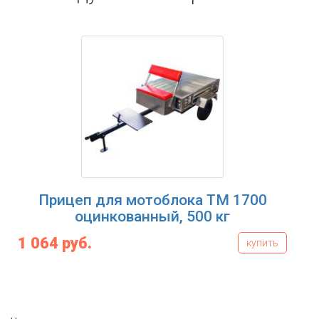
 для мотоблока ТМ 1700
Прицеп дл
инкованный, 500 кг
оцинк
1 276 руб.
купить