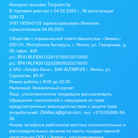
Интернет-магазин Torguem.by
В торговом реестре с 04.02.2022 г., № регистрации
528172
УНП 193543133 зарегистрировано Минским
горисполкомом 04.05.2021
Общество с ограниченной ответственностью «Зикмес»
220131 ,Республика Беларусь, г. Минск, ул. Гамарника, д.
30, офис. 405
р/с:
BY41ALFA30122A10750010270000
,
р/с:
BY61ALFA30122525830020270000
в ЗАО «Альфа-Банк», БИК ALFABY2X г. Минск, ул.
Сурганова, 43-47
Режим работы с 8:00 до 22:00
Наличный, безналичный расчет
Лицо, уполномоченное продавцом рассматривать
обращения покупателей о нарушении их прав,
предусмотренных законодательством о защите прав
потребителей: ZikMes.s@gmai.com, тел. +375(29)890-54-
36.
Номер телефона работников местных исполнительных и
распорядительных органов по месту государственной
регистрации ООО «Зикмес», уполномоченных