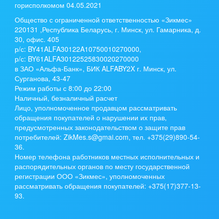
горисполкомом 04.05.2021
Общество с ограниченной ответственностью «Зикмес»
220131 ,Республика Беларусь, г. Минск, ул. Гамарника, д.
30, офис. 405
р/с:
BY41ALFA30122A10750010270000
,
р/с:
BY61ALFA30122525830020270000
в ЗАО «Альфа-Банк», БИК ALFABY2X г. Минск, ул.
Сурганова, 43-47
Режим работы с 8:00 до 22:00
Наличный, безналичный расчет
Лицо, уполномоченное продавцом рассматривать
обращения покупателей о нарушении их прав,
предусмотренных законодательством о защите прав
потребителей: ZikMes.s@gmai.com, тел. +375(29)890-54-
36.
Номер телефона работников местных исполнительных и
распорядительных органов по месту государственной
регистрации ООО «Зикмес», уполномоченных
рассматривать обращения покупателей: +375(17)377-13-
93.