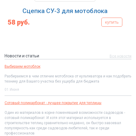
а
Мотоблок Shtenli 1030-L (8.5 л.с.
1 542 руб.
купить
куп
Новости и статьи
Все новости
Выбираем мотоблок
Разбираемся в чем отличие мотоблока от культиватора и как подобрать
технику для Вашего участка без ущерба для бюджета
01 Июня
Сотовый поликарбонат - лучшее покрытие для теплицы
Один из материалов в корне поменявший возможности садоводов -
сотовый поликарбонат. И хотя этот материал используется в
строительстве теплиц сравнительно недавно, он быстро завоевал
популярность как среди садоводов-любителей, так и среди
профессионалов