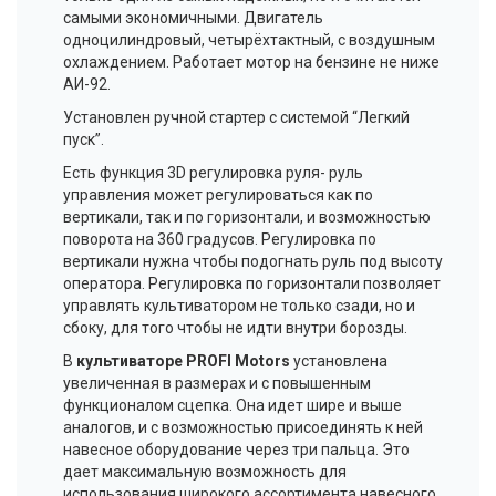
самыми экономичными. Двигатель
одноцилиндровый, четырёхтактный, с воздушным
охлаждением. Работает мотор на бензине не ниже
АИ-92.
Установлен ручной стартер с системой “Легкий
пуск”.
Есть функция 3D регулировка руля- руль
управления может регулироваться как по
вертикали, так и по горизонтали, и возможностью
поворота на 360 градусов. Регулировка по
вертикали нужна чтобы подогнать руль под высоту
оператора. Регулировка по горизонтали позволяет
управлять культиватором не только сзади, но и
сбоку, для того чтобы не идти внутри борозды.
В
культиваторе PROFI Motors
установлена
увеличенная в размерах и с повышенным
функционалом сцепка. Она идет шире и выше
аналогов, и с возможностью присоединять к ней
навесное оборудование через три пальца. Это
дает максимальную возможность для
использования широкого ассортимента навесного