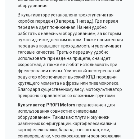
оборудования.
В культиваторе установлена трехступенчатая
коробка передач (3 вперед, 1 назад). Где первая
передача идет пониженная. На ней удобно
работать с навесным оборудованием, за которым
нужно идти медленным шагом. Также пониженная
передача повышает проходимость и увеличивает
тяговые качества. Третью передачу удобно
использовать при езде на прицепе, она идет
скоростная, а также ее любят использовать при
фрезеровании почвы. Усиленный шестеренчатый
редуктор обеспечивает высокий КПД передачи
крутящего момента на фрезы или пневмоколеса.
Благодаря существенному весу, мотокультиватор
прекрасно справляется со сложными грунтами.
Культиватор PROFI Motors
предназначен для
использования совместно с навесным
оборудованием. Таким как: плуги и окучники
различных конфигураций, картофелесажалки и
картофелекопалки, барана, снегоотвал, ежи,
сеноворошилки, чеснокосажалки и зерносажалки,