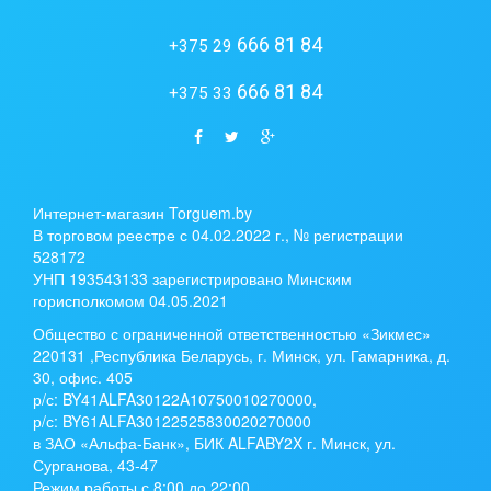
666 81 84
+375 29
666 81 84
+375 33
Интернет-магазин Torguem.by
В торговом реестре с 04.02.2022 г., № регистрации
528172
УНП 193543133 зарегистрировано Минским
горисполкомом 04.05.2021
Общество с ограниченной ответственностью «Зикмес»
220131 ,Республика Беларусь, г. Минск, ул. Гамарника, д.
30, офис. 405
р/с:
BY41ALFA30122A10750010270000
,
р/с:
BY61ALFA30122525830020270000
в ЗАО «Альфа-Банк», БИК ALFABY2X г. Минск, ул.
Сурганова, 43-47
Режим работы с 8:00 до 22:00