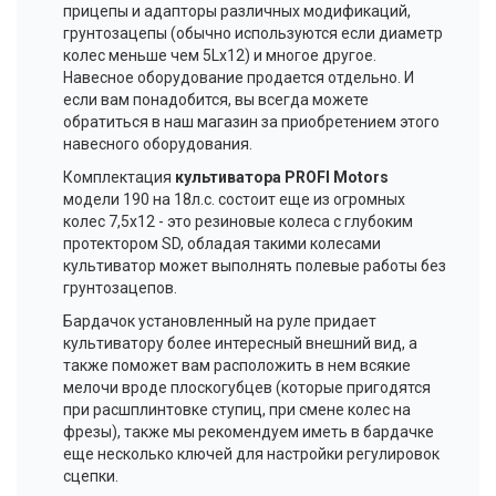
прицепы и адапторы различных модификаций,
грунтозацепы (обычно используются если диаметр
колес меньше чем 5Lx12) и многое другое.
Навесное оборудование продается отдельно. И
если вам понадобится, вы всегда можете
обратиться в наш магазин за приобретением этого
навесного оборудования.
Комплектация
культиватора PROFI Motors
модели 190 на 18л.с. состоит еще из огромных
колес 7,5х12 - это резиновые колеса с глубоким
протектором SD, обладая такими колесами
культиватор может выполнять полевые работы без
грунтозацепов.
Бардачок установленный на руле придает
культиватору более интересный внешний вид, а
также поможет вам расположить в нем всякие
мелочи вроде плоскогубцев (которые пригодятся
при расшплинтовке ступиц, при смене колес на
фрезы), также мы рекомендуем иметь в бардачке
еще несколько ключей для настройки регулировок
сцепки.