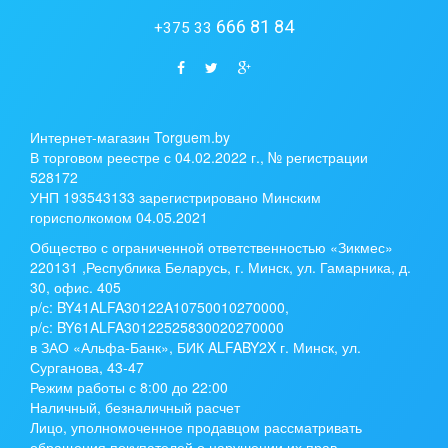
666 81 84
+375 33
Интернет-магазин Torguem.by
В торговом реестре с 04.02.2022 г., № регистрации
528172
УНП 193543133 зарегистрировано Минским
горисполкомом 04.05.2021
Общество с ограниченной ответственностью «Зикмес»
220131 ,Республика Беларусь, г. Минск, ул. Гамарника, д.
30, офис. 405
р/с:
BY41ALFA30122A10750010270000
,
р/с:
BY61ALFA30122525830020270000
в ЗАО «Альфа-Банк», БИК ALFABY2X г. Минск, ул.
Сурганова, 43-47
Режим работы с 8:00 до 22:00
Наличный, безналичный расчет
Лицо, уполномоченное продавцом рассматривать
обращения покупателей о нарушении их прав,