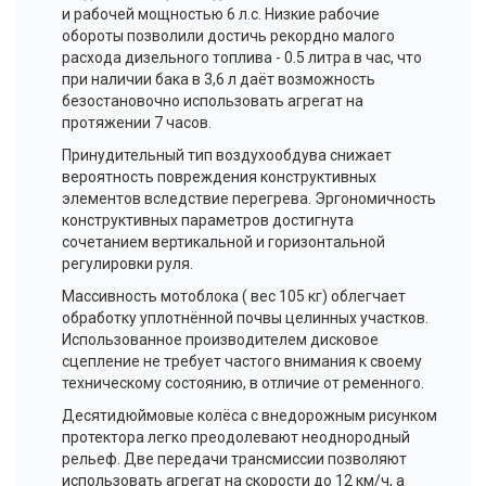
и рабочей мощностью 6 л.с. Низкие рабочие
обороты позволили достичь рекордно малого
расхода дизельного топлива - 0.5 литра в час, что
при наличии бака в 3,6 л даёт возможность
безостановочно использовать агрегат на
протяжении 7 часов.
Принудительный тип
воздухообдува
снижает
вероятность повреждения конструктивных
элементов вследствие перегрева.
Эргономичность
конструктивных параметров достигнута
сочетанием вертикальной и горизонтальной
регулировки руля.
Массивность
мотоблока ( в
ес 105 кг) облегчает
обработку уплотнённой почвы целинных участков.
Использованное производителем дисковое
сцепление не требует частого внимания к своему
техническому состоянию, в отличие от ременного.
Десятидюймовые колёса с внедорожным рисунком
протектора легко преодолевают неоднородный
рельеф. Две передачи трансмиссии позволяют
использовать агрегат на скорости до 12 км/ч, а