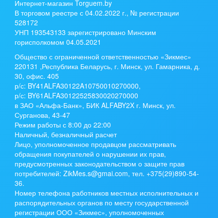
Интернет-магазин Torguem.by
В торговом реестре с 04.02.2022 г., № регистрации
528172
УНП 193543133 зарегистрировано Минским
горисполкомом 04.05.2021
Общество с ограниченной ответственностью «Зикмес»
220131 ,Республика Беларусь, г. Минск, ул. Гамарника, д.
30, офис. 405
р/с:
BY41ALFA30122A10750010270000
,
р/с:
BY61ALFA30122525830020270000
в ЗАО «Альфа-Банк», БИК ALFABY2X г. Минск, ул.
Сурганова, 43-47
Режим работы с 8:00 до 22:00
Наличный, безналичный расчет
Лицо, уполномоченное продавцом рассматривать
обращения покупателей о нарушении их прав,
предусмотренных законодательством о защите прав
потребителей: ZikMes.s@gmai.com, тел. +375(29)890-54-
36.
Номер телефона работников местных исполнительных и
распорядительных органов по месту государственной
регистрации ООО «Зикмес», уполномоченных