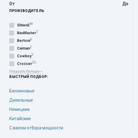
От
До
ПРОИЗВОДИТЕЛЬ
49
Shtenli
2
BauMaster
6
Bertoni
2
Caiman
3
Cowboy
20
Crosser
Показать больше
БЫСТРЫЙ ПОДБОР:
Бензиновые
Дизельные
Немецкие
Китайские
С валом отбора мощности