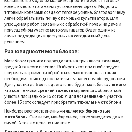
Большинство моделей малой мощности не имеют тяговых
колес, вместо этого на них установлены фрезы. Модели с
тяговыми колесами создают тяговое усилие, благодаря чему
легче обрабатывать почву с помощью культиватора. Для
упрощения работ, связанных с обработкой почвы на даче и
приусадебном участке мотокультиватор будет одним из
самых подходящих и доступных на сегодняшний день
решением.
Разновидности мотоблоков:
Мотоблоки принято подразделять на три класса: тяжелые,
средней тяжести и легкие. Выбирать тот или иной следует
опираясь на размеры обрабатываемого участка, а так же
необходимостью в дополнительном навесном оборудовании.
Для участка до 5 соток достаточно будет мотоблока
легкого
класса
. Техника
средней тяжести
справится с обработкой
участка площадью 5-15 соток. А для возделывания участка
более 15 соток следует приобретать
тяжелые мотоблоки
.
Наиболее распространёнными являются
бензиновые
мотоблоки
. Они легче, манёвреннее, легко заводится даже
зимой. А так же цена на них ниже.
Дизельные мотоблоки
, как правило, используют для