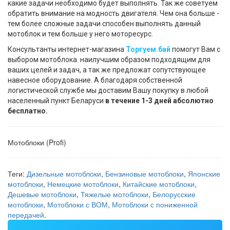
какие задачи необходимо будет выполнять. Так же советуем
обратить внимание на модность двигателя. Чем она больше -
тем более сложные задачи способен выполнять данный
мотоблок и тем больше у него моторесурс.
Консультанты интернет-магазина
Торгуем.бай
помогут Вам с
выбором мотоблока. наилучшим образом подходящим для
ваших целей и задач, а так же предложат сопутствующее
навесное оборудование. А благодаря собственной
логистической службе мы доставим Вашу покупку в любой
населенный пункт Беларуси
в течение 1-3 дней абсолютно
бесплатно.
Мотоблоки (Profi)
Теги:
Дизельные мотоблоки
,
Бензиновые мотоблоки
,
Японские
мотоблоки
,
Немецкие мотоблоки
,
Китайские мотоблоки
,
Дешевые мотоблоки
,
Тяжелые мотоблоки
,
Белорусские
мотоблоки
,
Мотоблоки с ВОМ
,
Мотоблоки с пониженной
передачей
.