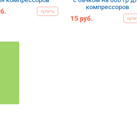
я компрессоров
с бачком на 600 гр д
компрессоров
б.
купить
15 руб.
купи