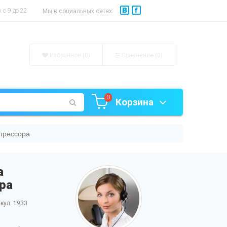
с 9 до 22
Мы в социальных сетях:
Избранное (0)
Сравнение (
0
)
0
Корзина
прессора
а
ра
кул: 1933