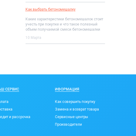
Как выбрать бетономешалку
Какие характеристики бетономешалок стоит
учесть при покупке и что такое полезный
объем получаемой смеси бетономешалки
10 Марта
АШ СЕРВИС
ИФОРМАЦИЯ
лата
Как совершить покупку
ставка
Замена и возврат товара
едит и рассрочка
Сервисные центры
Производители