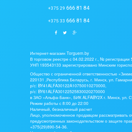
666 81 84
+375 29
666 81 84
+375 33
Интернет-магазин Torguem.by
В торговом реестре с 04.02.2022 г., № регистрации
УНП 193543133 зарегистрировано Минским гориспо
Общество с ограниченной ответственностью «Зикм
220131 ,Республика Беларусь, г. Минск, ул. Гамарни
р/с:
BY41ALFA30122A10750010270000
,
р/с:
BY61ALFA30122525830020270000
в ЗАО «Альфа-Банк», БИК ALFABY2X г. Минск, ул. С
Режим работы с 8:00 до 22:00
Наличный, безналичный расчет
Лицо, уполномоченное продавцом рассматривать о
предусмотренных законодательством о защите прав
+375(29)890-54-36.