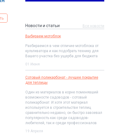
ля
ть
Новости и статьи
Все новости
Выбираем мотоблок
Разбираемся в чем отличие мотоблока от
культиватора и как подобрать технику для
Вашего участка без ущерба для бюджета
01 Июня
Сотовый поликарбонат - лучшее покрытие
для теплицы
Один из материалов в корне поменявший
возможности садоводов - сотовый
поликарбонат. И хотя этот материал
используется в строительстве теплиц
сравнительно недавно, он быстро завоевал
популярность как среди садоводов-
любителей, так и среди профессионалов
19 Апреля