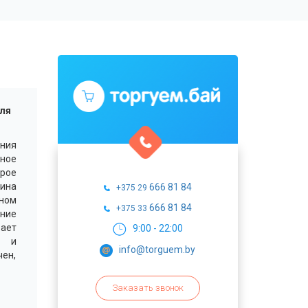
ля
ния
ное
трое
лина
666 81 84
+375 29
нном
666 81 84
+375 33
ние
ает
9:00 - 22:00
и и
info@torguem.by
чен,
Заказать звонок