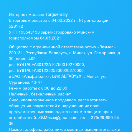
Интернет-магазин Torguem.by
В торговом реестре с 04.02.2022 г., № регистрации
528172
УНП 193543133 зарегистрировано Минским
горисполкомом 04.05.2021
Общество с ограниченной ответственностью «Зикмес»
220131 ,Республика Беларусь, г. Минск, ул. Гамарника, д.
30, офис. 405
р/с:
BY41ALFA30122A10750010270000
,
р/с:
BY61ALFA30122525830020270000
в ЗАО «Альфа-Банк», БИК ALFABY2X г. Минск, ул.
Сурганова, 43-47
Режим работы с 8:00 до 22:00
Наличный, безналичный расчет
Лицо, уполномоченное продавцом рассматривать
обращения покупателей о нарушении их прав,
предусмотренных законодательством о защите прав
потребителей: ZikMes.s@gmai.com, тел. +375(29)890-54-
36.
Номер телефона работников местных исполнительных и