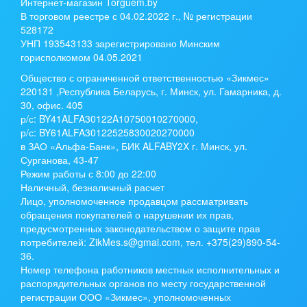
Интернет-магазин Torguem.by
В торговом реестре с 04.02.2022 г., № регистрации
528172
УНП 193543133 зарегистрировано Минским
горисполкомом 04.05.2021
Общество с ограниченной ответственностью «Зикмес»
220131 ,Республика Беларусь, г. Минск, ул. Гамарника, д.
30, офис. 405
р/с:
BY41ALFA30122A10750010270000
,
р/с:
BY61ALFA30122525830020270000
в ЗАО «Альфа-Банк», БИК ALFABY2X г. Минск, ул.
Сурганова, 43-47
Режим работы с 8:00 до 22:00
Наличный, безналичный расчет
Лицо, уполномоченное продавцом рассматривать
обращения покупателей о нарушении их прав,
предусмотренных законодательством о защите прав
потребителей: ZikMes.s@gmai.com, тел. +375(29)890-54-
36.
Номер телефона работников местных исполнительных и
распорядительных органов по месту государственной
регистрации ООО «Зикмес», уполномоченных