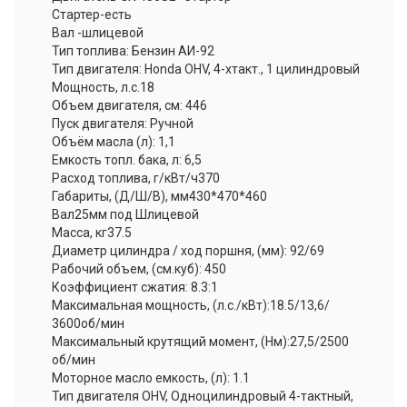
Стартер-есть
Вал -шлицевой
Тип топлива: Бензин АИ-92
Тип двигателя: Honda OHV, 4-хтакт., 1 цилиндровый
Мощность, л.с.18
Объем двигателя, см: 446
Пуск двигателя: Ручной
Объём масла (л): 1,1
Емкость топл. бака, л: 6,5
Расход топлива, г/кВт/ч370
Габариты, (Д/Ш/В), мм430*470*460
Вал25мм под Шлицевой
Масса, кг37.5
Диаметр цилиндра / ход поршня, (мм): 92/69
Рабочий объем, (см.куб): 450
Коэффициент сжатия: 8.3:1
Максимальная мощность, (л.с./кВт):18.5/13,6/
3600об/мин
Максимальный крутящий момент, (Нм):27,5/2500
об/мин
Моторное масло емкость, (л): 1.1
Тип двигателя OHV, Одноцилиндровый 4-тактный,