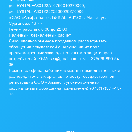
р/с:
BY41ALFA30122A10750010270000
,
р/с:
BY61ALFA30122525830020270000
в ЗАО «Альфа-Банк», БИК ALFABY2X г. Минск, ул.
Сурганова, 43-47
Режим работы с 8:00 до 22:00
Наличный, безналичный расчет
Лицо, уполномоченное продавцом рассматривать
обращения покупателей о нарушении их прав,
предусмотренных законодательством о защите прав
потребителей: ZikMes.s@gmai.com, тел. +375(29)890-54-
36.
Номер телефона работников местных исполнительных и
распорядительных органов по месту государственной
регистрации ООО «Зикмес», уполномоченных
рассматривать обращения покупателей: +375(17)377-13-
93.
Пожаловаться руководству