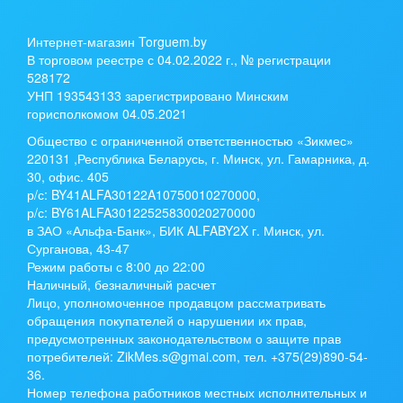
Интернет-магазин Torguem.by
В торговом реестре с 04.02.2022 г., № регистрации
528172
УНП 193543133 зарегистрировано Минским
горисполкомом 04.05.2021
Общество с ограниченной ответственностью «Зикмес»
220131 ,Республика Беларусь, г. Минск, ул. Гамарника, д.
30, офис. 405
р/с:
BY41ALFA30122A10750010270000
,
р/с:
BY61ALFA30122525830020270000
в ЗАО «Альфа-Банк», БИК ALFABY2X г. Минск, ул.
Сурганова, 43-47
Режим работы с 8:00 до 22:00
Наличный, безналичный расчет
Лицо, уполномоченное продавцом рассматривать
обращения покупателей о нарушении их прав,
предусмотренных законодательством о защите прав
потребителей: ZikMes.s@gmai.com, тел. +375(29)890-54-
36.
Номер телефона работников местных исполнительных и