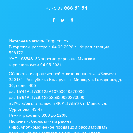
666 81 84
+375 33
Интернет-магазин Torguem.by
В торговом реестре с 04.02.2022 г., № регистрации
528172
УНП 193543133 зарегистрировано Минским
горисполкомом 04.05.2021
Общество с ограниченной ответственностью «Зикмес»
220131 ,Республика Беларусь, г. Минск, ул. Гамарника, д.
30, офис. 405
р/с:
BY41ALFA30122A10750010270000
,
р/с:
BY61ALFA30122525830020270000
в ЗАО «Альфа-Банк», БИК ALFABY2X г. Минск, ул.
Сурганова, 43-47
Режим работы с 8:00 до 22:00
Наличный, безналичный расчет
Лицо, уполномоченное продавцом рассматривать
обращения покупателей о нарушении их прав,