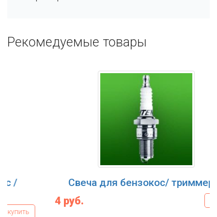
Рекомедуемые товары
Маска-сеточка для бензокос /
триммеров
4 р
15 руб.
купить