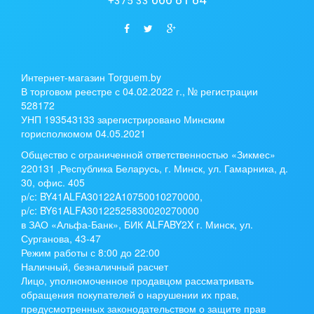
+375 33
Интернет-магазин Torguem.by
В торговом реестре с 04.02.2022 г., № регистрации
528172
УНП 193543133 зарегистрировано Минским
горисполкомом 04.05.2021
Общество с ограниченной ответственностью «Зикмес»
220131 ,Республика Беларусь, г. Минск, ул. Гамарника, д.
30, офис. 405
р/с:
BY41ALFA30122A10750010270000
,
р/с:
BY61ALFA30122525830020270000
в ЗАО «Альфа-Банк», БИК ALFABY2X г. Минск, ул.
Сурганова, 43-47
Режим работы с 8:00 до 22:00
Наличный, безналичный расчет
Лицо, уполномоченное продавцом рассматривать
обращения покупателей о нарушении их прав,
предусмотренных законодательством о защите прав