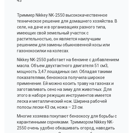
43
Триммер Nikkey NK-2550 высококачественное
техническое решение для домашнего хозяйства. В
селе, на даче и в организациях разного типа,
имеющих свой земельный участок с
растительностью, он является наилучшим
решением для замены обыкновенной косы или
газонокосилки на колесах.
Nikkey NK-2550 работает на бензине с добавлением
масла. Объем двухтактного двигателя 51 см3,
мощность 3,47 лошадиных сил. Обладая такими
показателями,
бензокоса
получила широкое
применение. Ей можно косить траву на газонах и
заготавливать сено на зиму для животных. Для
этого в наборе режущих инструментов имеется
леска и металлический нож. Ширина рабочей
полосы лески 43 см, ножа – 23 см.
Многие хозяева покупают бензокосу для борьбы с
карантинными сорняками. Триммором Nikkey NK-
2550 очень удобно
обкашивать
огород, наводить