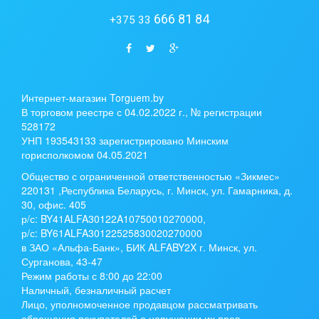
666 81 84
+375 33
Интернет-магазин Torguem.by
В торговом реестре с 04.02.2022 г., № регистрации
528172
УНП 193543133 зарегистрировано Минским
горисполкомом 04.05.2021
Общество с ограниченной ответственностью «Зикмес»
220131 ,Республика Беларусь, г. Минск, ул. Гамарника, д.
30, офис. 405
р/с:
BY41ALFA30122A10750010270000
,
р/с:
BY61ALFA30122525830020270000
в ЗАО «Альфа-Банк», БИК ALFABY2X г. Минск, ул.
Сурганова, 43-47
Режим работы с 8:00 до 22:00
Наличный, безналичный расчет
Лицо, уполномоченное продавцом рассматривать
обращения покупателей о нарушении их прав,