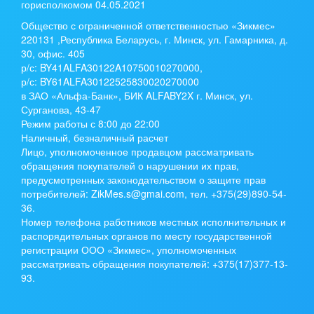
горисполкомом 04.05.2021
Общество с ограниченной ответственностью «Зикмес»
220131 ,Республика Беларусь, г. Минск, ул. Гамарника, д.
30, офис. 405
р/с:
BY41ALFA30122A10750010270000
,
р/с:
BY61ALFA30122525830020270000
в ЗАО «Альфа-Банк», БИК ALFABY2X г. Минск, ул.
Сурганова, 43-47
Режим работы с 8:00 до 22:00
Наличный, безналичный расчет
Лицо, уполномоченное продавцом рассматривать
обращения покупателей о нарушении их прав,
предусмотренных законодательством о защите прав
потребителей: ZikMes.s@gmai.com, тел. +375(29)890-54-
36.
Номер телефона работников местных исполнительных и
распорядительных органов по месту государственной
регистрации ООО «Зикмес», уполномоченных
рассматривать обращения покупателей: +375(17)377-13-
93.