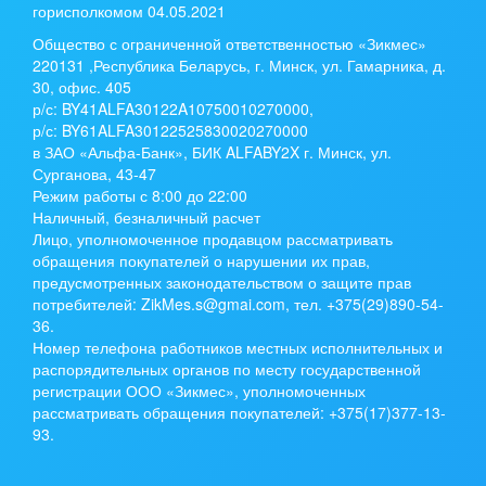
горисполкомом 04.05.2021
Общество с ограниченной ответственностью «Зикмес»
220131 ,Республика Беларусь, г. Минск, ул. Гамарника, д.
30, офис. 405
р/с:
BY41ALFA30122A10750010270000
,
р/с:
BY61ALFA30122525830020270000
в ЗАО «Альфа-Банк», БИК ALFABY2X г. Минск, ул.
Сурганова, 43-47
Режим работы с 8:00 до 22:00
Наличный, безналичный расчет
Лицо, уполномоченное продавцом рассматривать
обращения покупателей о нарушении их прав,
предусмотренных законодательством о защите прав
потребителей: ZikMes.s@gmai.com, тел. +375(29)890-54-
36.
Номер телефона работников местных исполнительных и
распорядительных органов по месту государственной
регистрации ООО «Зикмес», уполномоченных
рассматривать обращения покупателей: +375(17)377-13-
93.