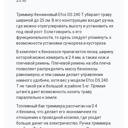
25.50
Триммер бензиновый
Efco
DS 240 T убирает траву
шириной до 25 см. В его конструкцию входит ручка,
где можно отрегулировать высоту и установить ее
под свой рост. Если говорить о его
функциональности, то здесь следует упомянуть о
возможности установки
сучкореза
и
кустореза
.
В комплект к
бензокосе
прилагается леска, ширину
которой можно измерить в 2.4 мм, а также нож и
плечевой ремень. Плечевой ремень на оба плеча
позволяет распределять массу
бензокосы
равномерно, и тем самым делает управление
намного удобнее, хотя вес у модели Efco DS 240
T не такой уж и большой: в районе 5 кг. Прямая
штанга дает возможность косить траву
параллельно к земле.
Топливный бак триммера рассчитан на 0.4
л бензина, что делает его экономичнее по
отношению к проводной косилке, где уходит
больше денег на электричество. Ручка триммера