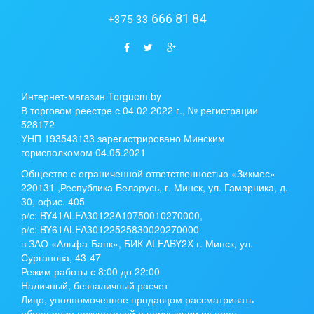
666 81 84
+375 33
Интернет-магазин Torguem.by
В торговом реестре с 04.02.2022 г., № регистрации
528172
УНП 193543133 зарегистрировано Минским
горисполкомом 04.05.2021
Общество с ограниченной ответственностью «Зикмес»
220131 ,Республика Беларусь, г. Минск, ул. Гамарника, д.
30, офис. 405
р/с:
BY41ALFA30122A10750010270000
,
р/с:
BY61ALFA30122525830020270000
в ЗАО «Альфа-Банк», БИК ALFABY2X г. Минск, ул.
Сурганова, 43-47
Режим работы с 8:00 до 22:00
Наличный, безналичный расчет
Лицо, уполномоченное продавцом рассматривать
обращения покупателей о нарушении их прав,