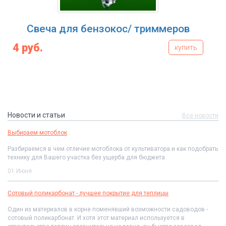
Свеча для бензокос/ триммеров
Б
4 руб.
купить
34
Новости и статьи
Все новости
Выбираем мотоблок
Разбираемся в чем отличие мотоблока от культиватора и как подобрать
технику для Вашего участка без ущерба для бюджета
01 Июня
Сотовый поликарбонат - лучшее покрытие для теплицы
Один из материалов в корне поменявший возможности садоводов -
сотовый поликарбонат. И хотя этот материал используется в