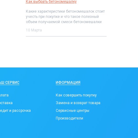
Как выбрать бетономешалку
Какие характеристики бетономешалок стоит
учесть при покупке и что такое полезный
объем получаемой смеси бетономешалки
10 Марта
АШ СЕРВИС
ИФОРМАЦИЯ
лата
Как совершить покупку
ставка
Замена и возврат товара
едит и рассрочка
Сервисные центры
Производители