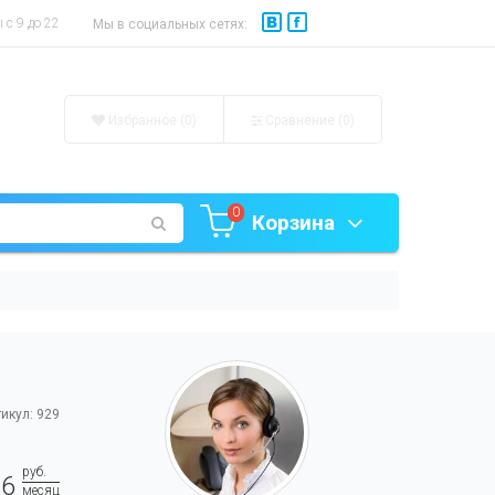
с 9 до 22
Мы в социальных сетях:
Избранное (0)
Сравнение (
0
)
0
Корзина
икул: 929
руб.
76
месяц