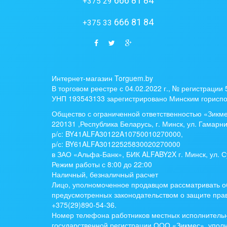
666 81 84
+375 29
666 81 84
+375 33
Интернет-магазин Torguem.by
В торговом реестре с 04.02.2022 г., № регистрации
УНП 193543133 зарегистрировано Минским гориспо
Общество с ограниченной ответственностью «Зикм
220131 ,Республика Беларусь, г. Минск, ул. Гамарни
р/с:
BY41ALFA30122A10750010270000
,
р/с:
BY61ALFA30122525830020270000
в ЗАО «Альфа-Банк», БИК ALFABY2X г. Минск, ул. С
Режим работы с 8:00 до 22:00
Наличный, безналичный расчет
Лицо, уполномоченное продавцом рассматривать о
предусмотренных законодательством о защите прав
+375(29)890-54-36.
Номер телефона работников местных исполнительн
государственной регистрации ООО «Зикмес», упо