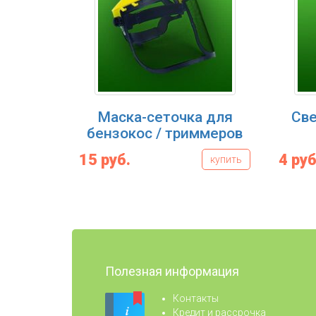
Маска-сеточка для
Све
бензокос / триммеров
15 руб.
4 руб
купить
Полезная информация
Контакты
Кредит и рассрочка