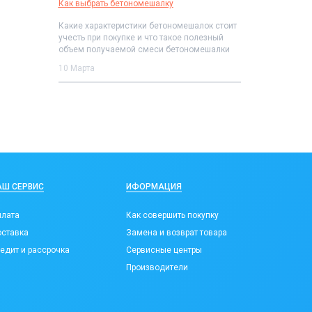
Как выбрать бетономешалку
Какие характеристики бетономешалок стоит
учесть при покупке и что такое полезный
объем получаемой смеси бетономешалки
10 Марта
АШ СЕРВИС
ИФОРМАЦИЯ
лата
Как совершить покупку
ставка
Замена и возврат товара
едит и рассрочка
Сервисные центры
Производители