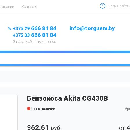
Время работы 
компании
Контакты
666 81 84
info@torguem.by
+375 29
666 81 84
+375 33
Заказать обратный звонок
Бензокоса Akita CG430B
Нет в наличии
Арт
362.61
руб.
от