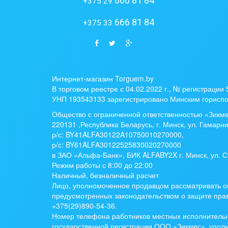
666 81 84
+375 29
666 81 84
+375 33
Интернет-магазин Torguem.by
В торговом реестре с 04.02.2022 г., № регистрации
УНП 193543133 зарегистрировано Минским гориспо
Общество с ограниченной ответственностью «Зикм
220131 ,Республика Беларусь, г. Минск, ул. Гамарни
р/с:
BY41ALFA30122A10750010270000
,
р/с:
BY61ALFA30122525830020270000
в ЗАО «Альфа-Банк», БИК ALFABY2X г. Минск, ул. С
Режим работы с 8:00 до 22:00
Наличный, безналичный расчет
Лицо, уполномоченное продавцом рассматривать о
предусмотренных законодательством о защите прав
+375(29)890-54-36.
Номер телефона работников местных исполнительн
государственной регистрации ООО «Зикмес», упо