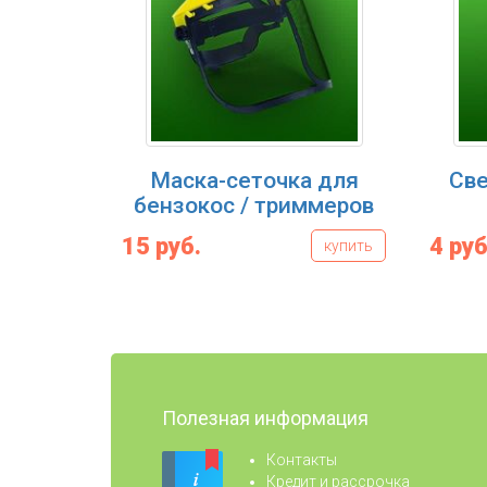
Маска-сеточка для
Све
бензокос / триммеров
15 руб.
4 руб
купить
Полезная информация
Контакты
Кредит и рассрочка