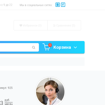
с 9 до 22
Мы в социальных сетях:
Избранное (0)
Сравнение (
0
)
0
Корзина
икул: 925
руб.
43
месяц